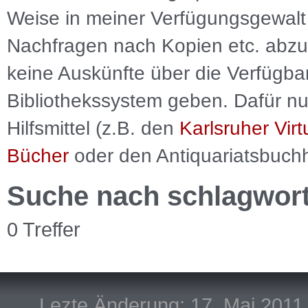
Weise in meiner Verfügungsgewalt 
Nachfragen nach Kopien etc. abzu
keine Auskünfte über die Verfügbar
Bibliothekssystem geben. Dafür nut
Hilfsmittel (z.B. den
Karlsruher Virt
Bücher
oder den Antiquariatsbuch
Suche nach schlagwor
0 Treffer
Lezte Änderung: 17. Mai 2011