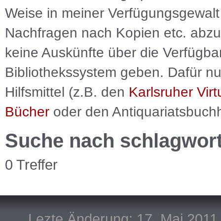
Weise in meiner Verfügungsgewalt 
Nachfragen nach Kopien etc. abzu
keine Auskünfte über die Verfügbar
Bibliothekssystem geben. Dafür nut
Hilfsmittel (z.B. den
Karlsruher Virt
Bücher
oder den Antiquariatsbuch
Suche nach schlagwor
0 Treffer
Lezte Änderung: 17. Mai 2011