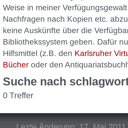
Weise in meiner Verfügungsgewalt 
Nachfragen nach Kopien etc. abzu
keine Auskünfte über die Verfügbar
Bibliothekssystem geben. Dafür nut
Hilfsmittel (z.B. den
Karlsruher Virt
Bücher
oder den Antiquariatsbuch
Suche nach schlagwor
0 Treffer
Lezte Änderung: 17. Mai 2011