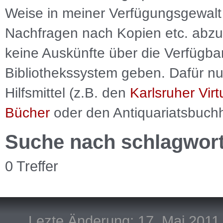
Weise in meiner Verfügungsgewalt 
Nachfragen nach Kopien etc. abzu
keine Auskünfte über die Verfügbar
Bibliothekssystem geben. Dafür nut
Hilfsmittel (z.B. den
Karlsruher Virt
Bücher
oder den Antiquariatsbuch
Suche nach schlagwor
0 Treffer
Lezte Änderung: 17. Mai 2011