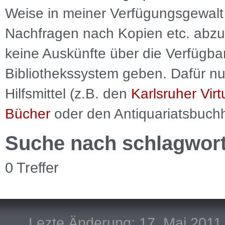
Weise in meiner Verfügungsgewalt 
Nachfragen nach Kopien etc. abzu
keine Auskünfte über die Verfügbar
Bibliothekssystem geben. Dafür nut
Hilfsmittel (z.B. den
Karlsruher Virt
Bücher
oder den Antiquariatsbuch
Suche nach schlagwor
0 Treffer
Lezte Änderung: 17. Mai 2011