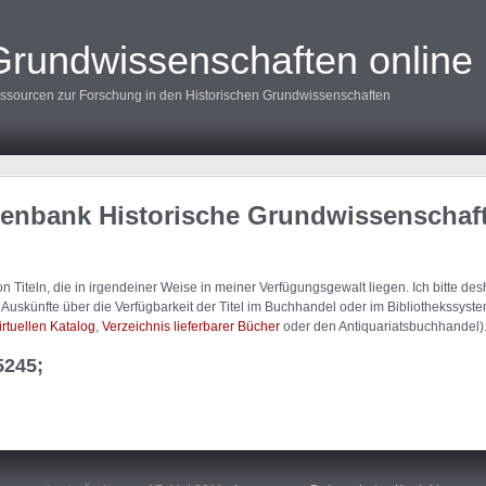
Grundwissenschaften online
ssourcen zur Forschung in den Historischen Grundwissenschaften
tenbank Historische Grundwissenschaf
 Titeln, die in irgendeiner Weise in meiner Verfügungsgewalt liegen. Ich bitte d
uskünfte über die Verfügbarkeit der Titel im Buchhandel oder im Bibliothekssystem
irtuellen Katalog
,
Verzeichnis lieferbarer Bücher
oder den Antiquariatsbuchhandel)
5245;