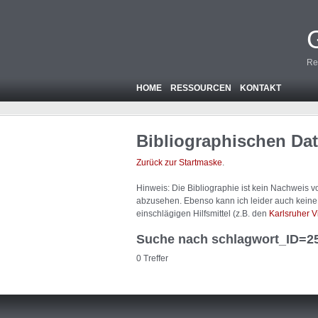
Re
HOME
RESSOURCEN
KONTAKT
Bibliographischen Da
Zurück zur Startmaske
.
Hinweis: Die Bibliographie ist
kein
Nachweis von
abzusehen. Ebenso kann ich leider auch keine A
einschlägigen Hilfsmittel (z.B. den
Karlsruher V
Suche nach schlagwort_ID=2
0 Treffer