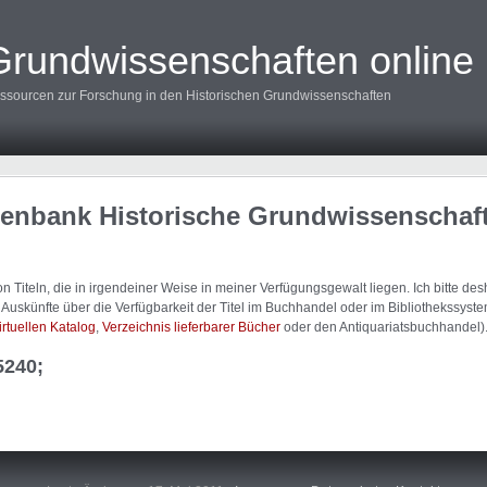
Grundwissenschaften online
ssourcen zur Forschung in den Historischen Grundwissenschaften
tenbank Historische Grundwissenschaf
 Titeln, die in irgendeiner Weise in meiner Verfügungsgewalt liegen. Ich bitte d
uskünfte über die Verfügbarkeit der Titel im Buchhandel oder im Bibliothekssystem
irtuellen Katalog
,
Verzeichnis lieferbarer Bücher
oder den Antiquariatsbuchhandel)
5240;