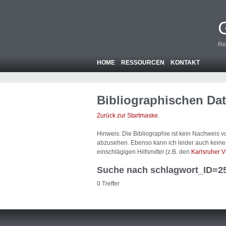
Re
HOME
RESSOURCEN
KONTAKT
Bibliographischen Da
Zurück zur Startmaske
.
Hinweis: Die Bibliographie ist
kein
Nachweis von
abzusehen. Ebenso kann ich leider auch keine A
einschlägigen Hilfsmittel (z.B. den
Karlsruher V
Suche nach schlagwort_ID=2
0 Treffer