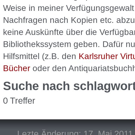
Weise in meiner Verfügungsgewalt 
Nachfragen nach Kopien etc. abzu
keine Auskünfte über die Verfügbar
Bibliothekssystem geben. Dafür nut
Hilfsmittel (z.B. den
Karlsruher Virt
Bücher
oder den Antiquariatsbuch
Suche nach schlagwor
0 Treffer
Lezte Änderung: 17. Mai 2011