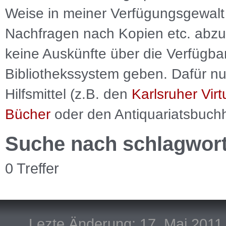
Weise in meiner Verfügungsgewalt 
Nachfragen nach Kopien etc. abzu
keine Auskünfte über die Verfügbar
Bibliothekssystem geben. Dafür nut
Hilfsmittel (z.B. den
Karlsruher Virt
Bücher
oder den Antiquariatsbuch
Suche nach schlagwor
0 Treffer
Lezte Änderung: 17. Mai 2011