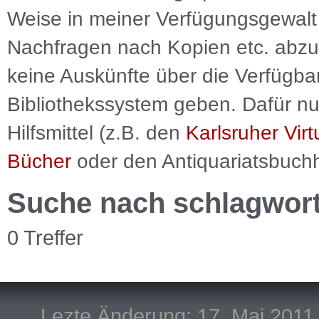
Weise in meiner Verfügungsgewalt 
Nachfragen nach Kopien etc. abzu
keine Auskünfte über die Verfügbar
Bibliothekssystem geben. Dafür nut
Hilfsmittel (z.B. den
Karlsruher Virt
Bücher
oder den Antiquariatsbuch
Suche nach schlagwor
0 Treffer
Lezte Änderung: 17. Mai 2011