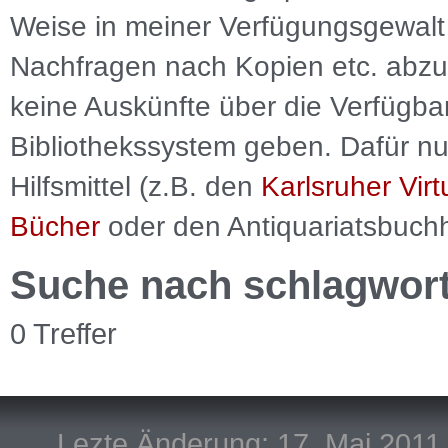
Weise in meiner Verfügungsgewalt 
Nachfragen nach Kopien etc. abzu
keine Auskünfte über die Verfügbar
Bibliothekssystem geben. Dafür nut
Hilfsmittel (z.B. den
Karlsruher Virt
Bücher
oder den Antiquariatsbuch
Suche nach schlagwor
0 Treffer
Lezte Änderung: 17. Mai 2011