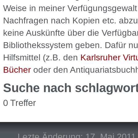
Weise in meiner Verfügungsgewalt 
Nachfragen nach Kopien etc. abzu
keine Auskünfte über die Verfügbar
Bibliothekssystem geben. Dafür nut
Hilfsmittel (z.B. den
Karlsruher Virt
Bücher
oder den Antiquariatsbuch
Suche nach schlagwor
0 Treffer
Lezte Änderung: 17. Mai 2011