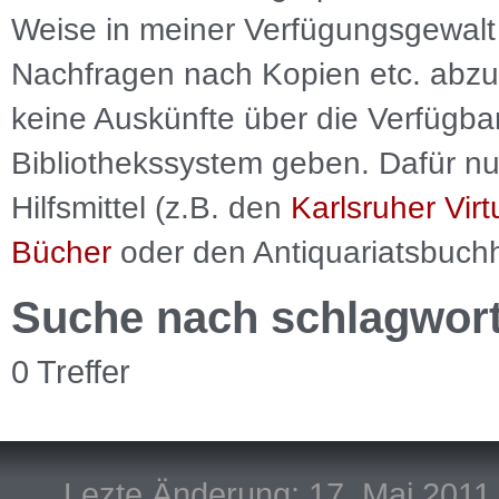
Weise in meiner Verfügungsgewalt 
Nachfragen nach Kopien etc. abzu
keine Auskünfte über die Verfügbar
Bibliothekssystem geben. Dafür nut
Hilfsmittel (z.B. den
Karlsruher Virt
Bücher
oder den Antiquariatsbuch
Suche nach schlagwor
0 Treffer
Lezte Änderung: 17. Mai 2011