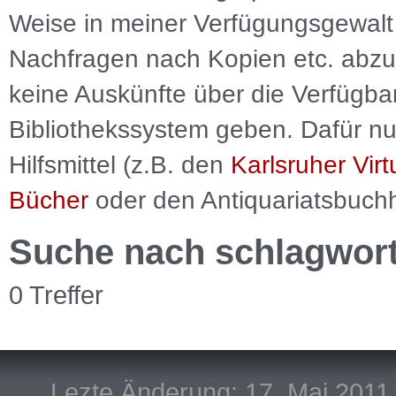
Weise in meiner Verfügungsgewalt 
Nachfragen nach Kopien etc. abzu
keine Auskünfte über die Verfügbar
Bibliothekssystem geben. Dafür nut
Hilfsmittel (z.B. den
Karlsruher Virt
Bücher
oder den Antiquariatsbuch
Suche nach schlagwor
0 Treffer
Lezte Änderung: 17. Mai 2011