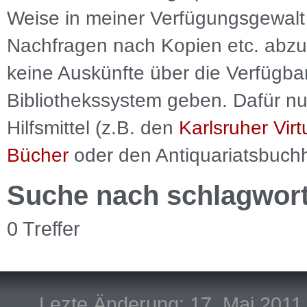
Weise in meiner Verfügungsgewalt 
Nachfragen nach Kopien etc. abzu
keine Auskünfte über die Verfügbar
Bibliothekssystem geben. Dafür nut
Hilfsmittel (z.B. den
Karlsruher Virt
Bücher
oder den Antiquariatsbuch
Suche nach schlagwor
0 Treffer
Lezte Änderung: 17. Mai 2011