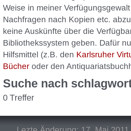
Weise in meiner Verfügungsgewalt 
Nachfragen nach Kopien etc. abzu
keine Auskünfte über die Verfügbar
Bibliothekssystem geben. Dafür nut
Hilfsmittel (z.B. den
Karlsruher Virt
Bücher
oder den Antiquariatsbuch
Suche nach schlagwor
0 Treffer
Lezte Änderung: 17. Mai 2011