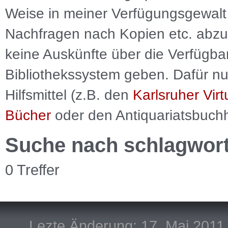
Weise in meiner Verfügungsgewalt 
Nachfragen nach Kopien etc. abzu
keine Auskünfte über die Verfügbar
Bibliothekssystem geben. Dafür nut
Hilfsmittel (z.B. den
Karlsruher Virt
Bücher
oder den Antiquariatsbuch
Suche nach schlagwor
0 Treffer
Lezte Änderung: 17. Mai 2011