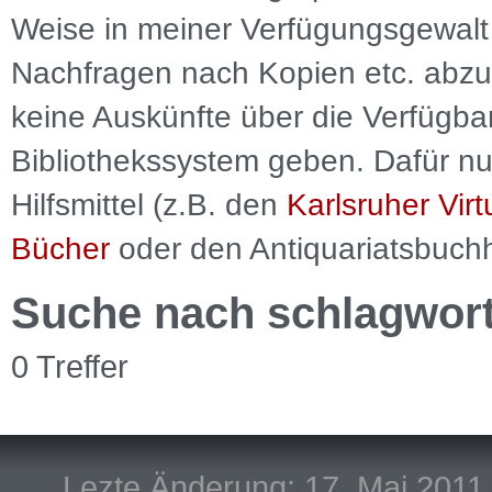
Weise in meiner Verfügungsgewalt 
Nachfragen nach Kopien etc. abzu
keine Auskünfte über die Verfügbar
Bibliothekssystem geben. Dafür nut
Hilfsmittel (z.B. den
Karlsruher Virt
Bücher
oder den Antiquariatsbuch
Suche nach schlagwor
0 Treffer
Lezte Änderung: 17. Mai 2011