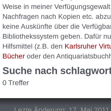
Weise in meiner Verfügungsgewalt 
Nachfragen nach Kopien etc. abzu
keine Auskünfte über die Verfügbar
Bibliothekssystem geben. Dafür nut
Hilfsmittel (z.B. den
Karlsruher Virt
Bücher
oder den Antiquariatsbuch
Suche nach schlagwor
0 Treffer
Lezte Änderung: 17. Mai 2011