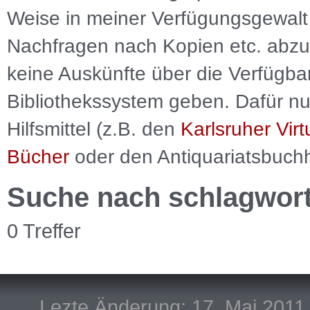
Weise in meiner Verfügungsgewalt 
Nachfragen nach Kopien etc. abzu
keine Auskünfte über die Verfügbar
Bibliothekssystem geben. Dafür nut
Hilfsmittel (z.B. den
Karlsruher Virt
Bücher
oder den Antiquariatsbuch
Suche nach schlagwor
0 Treffer
Lezte Änderung: 17. Mai 2011