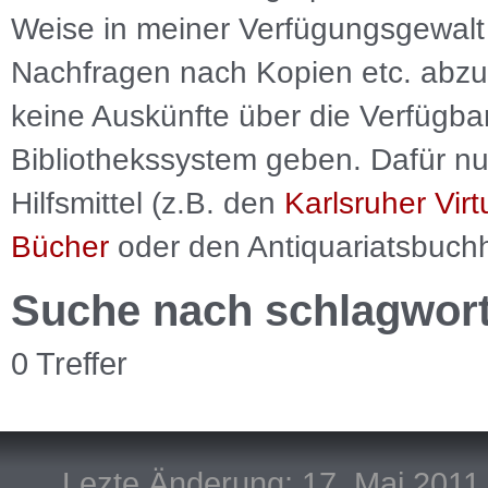
Weise in meiner Verfügungsgewalt 
Nachfragen nach Kopien etc. abzu
keine Auskünfte über die Verfügbar
Bibliothekssystem geben. Dafür nut
Hilfsmittel (z.B. den
Karlsruher Virt
Bücher
oder den Antiquariatsbuch
Suche nach schlagwor
0 Treffer
Lezte Änderung: 17. Mai 2011