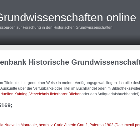
Grundwissenschaften online
ssourcen zur Forschung in den Historischen Grundwissenschaften
tenbank Historische Grundwissenschaf
 Titeln, die in irgendeiner Weise in meiner Verfügungsgewalt liegen. Ich bitte d
uskünfte über die Verfügbarkeit der Titel im Buchhandel oder im Bibliothekssystem
irtuellen Katalog
,
Verzeichnis lieferbarer Bücher
oder den Antiquariatsbuchhandel)
5169;
ia Nuova in Monreale, bearb. v. Carlo Alberto Garufi, Palermo 1902 (Documenti per se