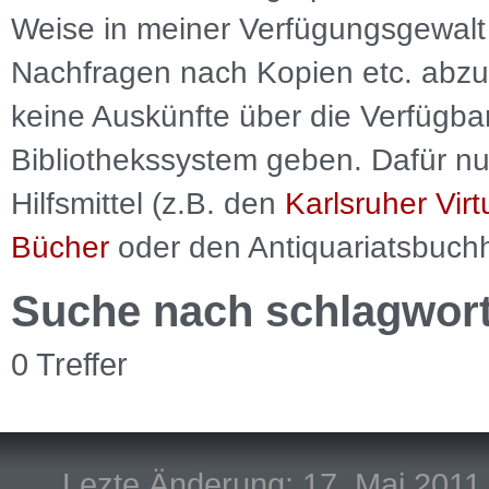
Weise in meiner Verfügungsgewalt 
Nachfragen nach Kopien etc. abzu
keine Auskünfte über die Verfügbar
Bibliothekssystem geben. Dafür nut
Hilfsmittel (z.B. den
Karlsruher Virt
Bücher
oder den Antiquariatsbuch
Suche nach schlagwor
0 Treffer
Lezte Änderung: 17. Mai 2011