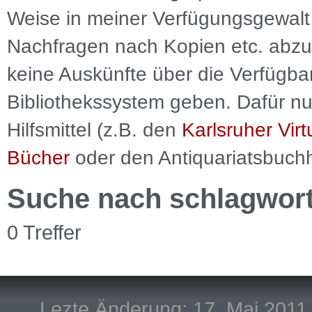
Weise in meiner Verfügungsgewalt 
Nachfragen nach Kopien etc. abzu
keine Auskünfte über die Verfügbar
Bibliothekssystem geben. Dafür nut
Hilfsmittel (z.B. den
Karlsruher Virt
Bücher
oder den Antiquariatsbuch
Suche nach schlagwor
0 Treffer
Lezte Änderung: 17. Mai 2011