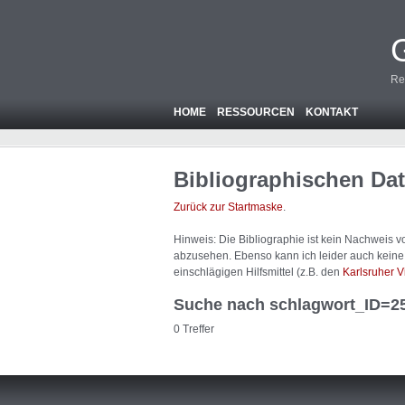
Re
HOME
RESSOURCEN
KONTAKT
Bibliographischen Da
Zurück zur Startmaske
.
Hinweis: Die Bibliographie ist
kein
Nachweis von
abzusehen. Ebenso kann ich leider auch keine A
einschlägigen Hilfsmittel (z.B. den
Karlsruher V
Suche nach schlagwort_ID=2
0 Treffer