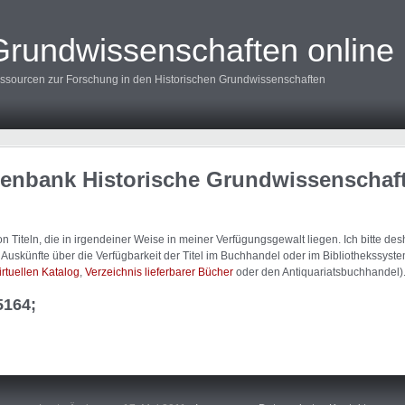
Grundwissenschaften online
ssourcen zur Forschung in den Historischen Grundwissenschaften
tenbank Historische Grundwissenschaf
 Titeln, die in irgendeiner Weise in meiner Verfügungsgewalt liegen. Ich bitte d
uskünfte über die Verfügbarkeit der Titel im Buchhandel oder im Bibliothekssystem
irtuellen Katalog
,
Verzeichnis lieferbarer Bücher
oder den Antiquariatsbuchhandel)
5164;