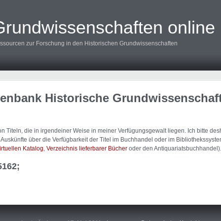
Grundwissenschaften online
ssourcen zur Forschung in den Historischen Grundwissenschaften
tenbank Historische Grundwissenschaf
 Titeln, die in irgendeiner Weise in meiner Verfügungsgewalt liegen. Ich bitte d
uskünfte über die Verfügbarkeit der Titel im Buchhandel oder im Bibliothekssystem
irtuellen Katalog
,
Verzeichnis lieferbarer Bücher
oder den Antiquariatsbuchhandel)
5162;