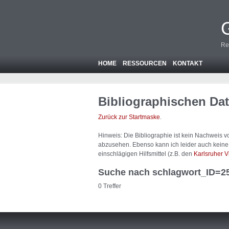
Re
HOME
RESSOURCEN
KONTAKT
Bibliographischen Da
Zurück zur Startmaske
.
Hinweis: Die Bibliographie ist
kein
Nachweis von
abzusehen. Ebenso kann ich leider auch keine A
einschlägigen Hilfsmittel (z.B. den
Karlsruher V
Suche nach schlagwort_ID=2
0 Treffer