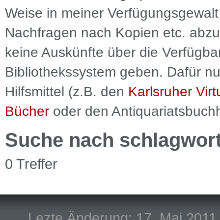
Weise in meiner Verfügungsgewalt 
Nachfragen nach Kopien etc. abzu
keine Auskünfte über die Verfügbar
Bibliothekssystem geben. Dafür nut
Hilfsmittel (z.B. den
Karlsruher Virt
Bücher
oder den Antiquariatsbuch
Suche nach schlagwor
0 Treffer
Lezte Änderung: 17. Mai 2011