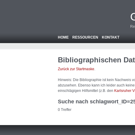
Re
HOME
RESSOURCEN
KONTAKT
Bibliographischen Da
Zurück zur Startmaske
.
Hinweis: Die Bibliographie ist
kein
Nachweis von
abzusehen. Ebenso kann ich leider auch keine A
einschlägigen Hilfsmittel (z.B. den
Karlsruher V
Suche nach schlagwort_ID=2
0 Treffer