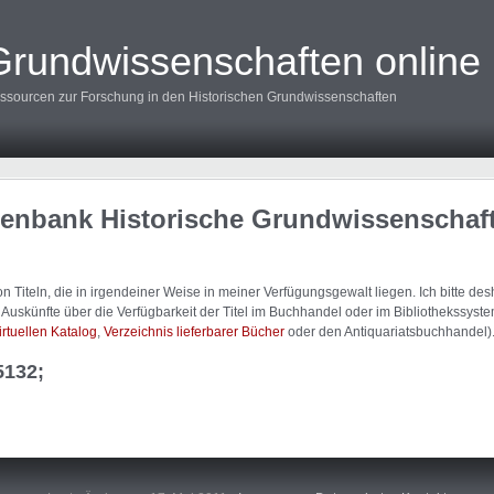
Grundwissenschaften online
ssourcen zur Forschung in den Historischen Grundwissenschaften
tenbank Historische Grundwissenschaf
 Titeln, die in irgendeiner Weise in meiner Verfügungsgewalt liegen. Ich bitte d
uskünfte über die Verfügbarkeit der Titel im Buchhandel oder im Bibliothekssystem
irtuellen Katalog
,
Verzeichnis lieferbarer Bücher
oder den Antiquariatsbuchhandel)
5132;