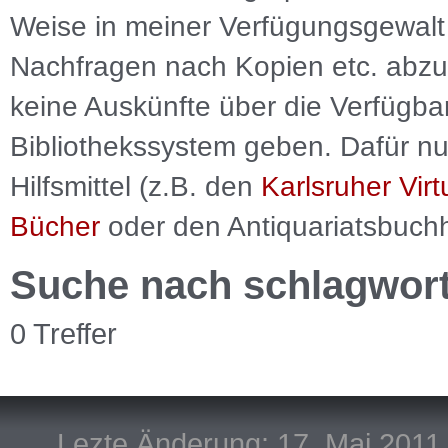
Weise in meiner Verfügungsgewalt 
Nachfragen nach Kopien etc. abzu
keine Auskünfte über die Verfügbar
Bibliothekssystem geben. Dafür nut
Hilfsmittel (z.B. den
Karlsruher Virt
Bücher
oder den Antiquariatsbuch
Suche nach schlagwor
0 Treffer
Lezte Änderung: 17. Mai 2011