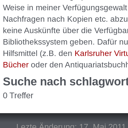
Weise in meiner Verfügungsgewalt 
Nachfragen nach Kopien etc. abzu
keine Auskünfte über die Verfügbar
Bibliothekssystem geben. Dafür nut
Hilfsmittel (z.B. den
Karlsruher Virt
Bücher
oder den Antiquariatsbuch
Suche nach schlagwor
0 Treffer
Lezte Änderung: 17. Mai 2011