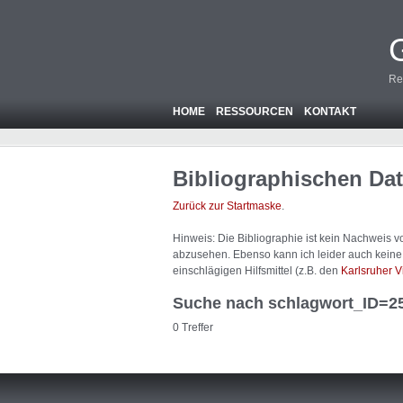
Re
HOME
RESSOURCEN
KONTAKT
Bibliographischen Da
Zurück zur Startmaske
.
Hinweis: Die Bibliographie ist
kein
Nachweis von
abzusehen. Ebenso kann ich leider auch keine A
einschlägigen Hilfsmittel (z.B. den
Karlsruher V
Suche nach schlagwort_ID=2
0 Treffer