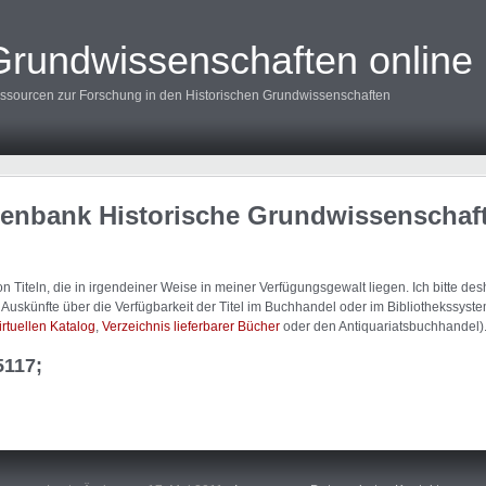
Grundwissenschaften online
ssourcen zur Forschung in den Historischen Grundwissenschaften
tenbank Historische Grundwissenschaf
 Titeln, die in irgendeiner Weise in meiner Verfügungsgewalt liegen. Ich bitte d
uskünfte über die Verfügbarkeit der Titel im Buchhandel oder im Bibliothekssystem
irtuellen Katalog
,
Verzeichnis lieferbarer Bücher
oder den Antiquariatsbuchhandel)
5117;