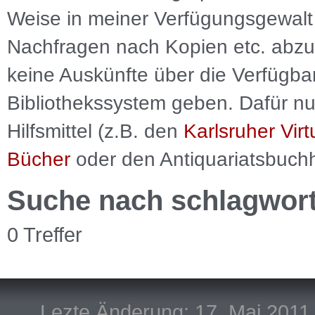
Weise in meiner Verfügungsgewalt 
Nachfragen nach Kopien etc. abzu
keine Auskünfte über die Verfügbar
Bibliothekssystem geben. Dafür nut
Hilfsmittel (z.B. den
Karlsruher Virt
Bücher
oder den Antiquariatsbuch
Suche nach schlagwor
0 Treffer
Lezte Änderung: 17. Mai 2011