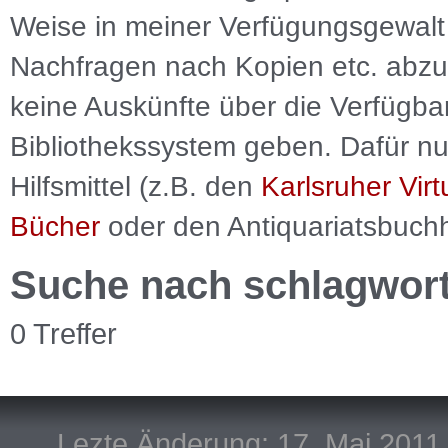
Weise in meiner Verfügungsgewalt 
Nachfragen nach Kopien etc. abzu
keine Auskünfte über die Verfügbar
Bibliothekssystem geben. Dafür nut
Hilfsmittel (z.B. den
Karlsruher Virt
Bücher
oder den Antiquariatsbuch
Suche nach schlagwor
0 Treffer
Lezte Änderung: 17. Mai 2011