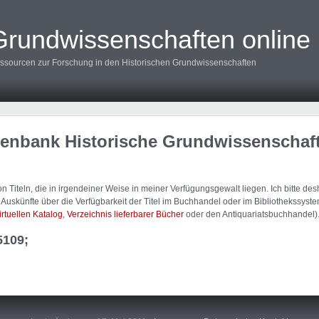
Grundwissenschaften online
ssourcen zur Forschung in den Historischen Grundwissenschaften
tenbank Historische Grundwissenschaf
 Titeln, die in irgendeiner Weise in meiner Verfügungsgewalt liegen. Ich bitte d
uskünfte über die Verfügbarkeit der Titel im Buchhandel oder im Bibliothekssystem
irtuellen Katalog
,
Verzeichnis lieferbarer Bücher
oder den Antiquariatsbuchhandel)
5109;