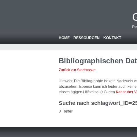
Re
HOME
RESSOURCEN
KONTAKT
Bibliographischen Da
Zurück zur Startmaske
.
Hinweis: Die Bibliographie ist
kein
Nachweis von
abzusehen. Ebenso kann ich leider auch keine A
einschlägigen Hilfsmittel (z.B. den
Karlsruher V
Suche nach schlagwort_ID=2
0 Treffer