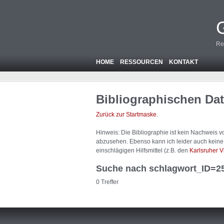
Re
HOME
RESSOURCEN
KONTAKT
Bibliographischen Da
Zurück zur Startmaske
.
Hinweis: Die Bibliographie ist
kein
Nachweis von
abzusehen. Ebenso kann ich leider auch keine A
einschlägigen Hilfsmittel (z.B. den
Karlsruher V
Suche nach schlagwort_ID=2
0 Treffer