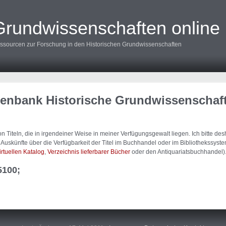
Grundwissenschaften online
ssourcen zur Forschung in den Historischen Grundwissenschaften
tenbank Historische Grundwissenschaf
 Titeln, die in irgendeiner Weise in meiner Verfügungsgewalt liegen. Ich bitte d
uskünfte über die Verfügbarkeit der Titel im Buchhandel oder im Bibliothekssystem
irtuellen Katalog
,
Verzeichnis lieferbarer Bücher
oder den Antiquariatsbuchhandel)
5100;