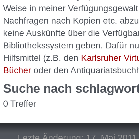
Weise in meiner Verfügungsgewalt 
Nachfragen nach Kopien etc. abzu
keine Auskünfte über die Verfügbar
Bibliothekssystem geben. Dafür nut
Hilfsmittel (z.B. den
Karlsruher Virt
Bücher
oder den Antiquariatsbuch
Suche nach schlagwor
0 Treffer
Lezte Änderung: 17. Mai 2011