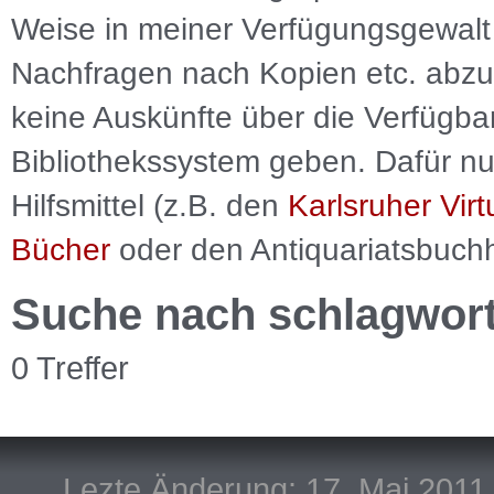
Weise in meiner Verfügungsgewalt 
Nachfragen nach Kopien etc. abzu
keine Auskünfte über die Verfügbar
Bibliothekssystem geben. Dafür nut
Hilfsmittel (z.B. den
Karlsruher Virt
Bücher
oder den Antiquariatsbuch
Suche nach schlagwor
0 Treffer
Lezte Änderung: 17. Mai 2011