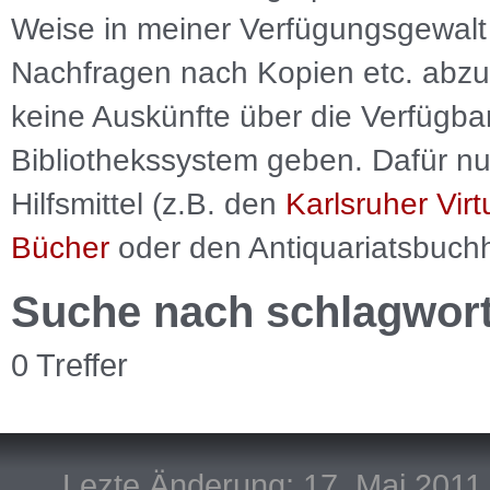
Weise in meiner Verfügungsgewalt 
Nachfragen nach Kopien etc. abzu
keine Auskünfte über die Verfügbar
Bibliothekssystem geben. Dafür nut
Hilfsmittel (z.B. den
Karlsruher Virt
Bücher
oder den Antiquariatsbuch
Suche nach schlagwor
0 Treffer
Lezte Änderung: 17. Mai 2011