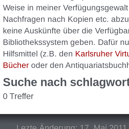
Weise in meiner Verfügungsgewalt 
Nachfragen nach Kopien etc. abzu
keine Auskünfte über die Verfügbar
Bibliothekssystem geben. Dafür nut
Hilfsmittel (z.B. den
Karlsruher Virt
Bücher
oder den Antiquariatsbuch
Suche nach schlagwor
0 Treffer
Lezte Änderung: 17. Mai 2011