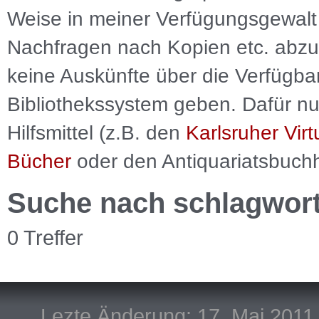
Weise in meiner Verfügungsgewalt 
Nachfragen nach Kopien etc. abzu
keine Auskünfte über die Verfügbar
Bibliothekssystem geben. Dafür nut
Hilfsmittel (z.B. den
Karlsruher Virt
Bücher
oder den Antiquariatsbuch
Suche nach schlagwor
0 Treffer
Lezte Änderung: 17. Mai 2011