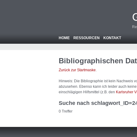
Re
HOME
RESSOURCEN
KONTAKT
Bibliographischen Da
Zurück zur Startmaske
.
Hinweis: Die Bibliographie ist
kein
Nachweis von
abzusehen. Ebenso kann ich leider auch keine A
einschlägigen Hilfsmittel (z.B. den
Karlsruher V
Suche nach schlagwort_ID=2
0 Treffer