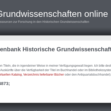
Grundwissenschaften online
ssourcen zur Forschung in den Historischen Grundwissenschaften
tenbank Historische Grundwissenschaf
 Titeln, die in irgendeiner Weise in meiner Verfügungsgewalt liegen. Ich bitte d
uskünfte über die Verfügbarkeit der Titel im Buchhandel oder im Bibliothekssystem
irtuellen Katalog
,
Verzeichnis lieferbarer Bücher
oder den Antiquariatsbuchhandel)
4873;