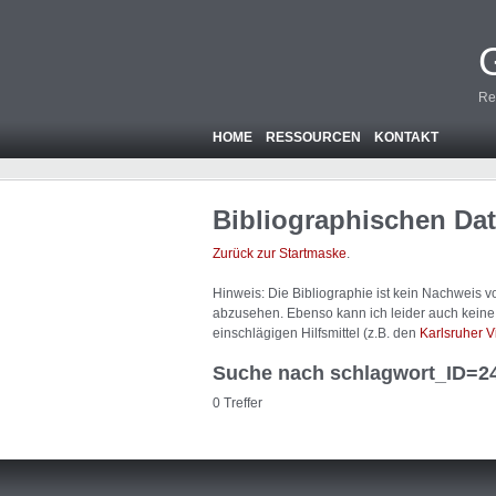
Re
HOME
RESSOURCEN
KONTAKT
Bibliographischen Da
Zurück zur Startmaske
.
Hinweis: Die Bibliographie ist
kein
Nachweis von
abzusehen. Ebenso kann ich leider auch keine A
einschlägigen Hilfsmittel (z.B. den
Karlsruher V
Suche nach schlagwort_ID=2
0 Treffer