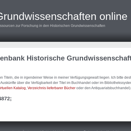
Grundwissenschaften online
ssourcen zur Forschung in den Historischen Grundwissenschaften
tenbank Historische Grundwissenschaf
 Titeln, die in irgendeiner Weise in meiner Verfügungsgewalt liegen. Ich bitte d
uskünfte über die Verfügbarkeit der Titel im Buchhandel oder im Bibliothekssystem
irtuellen Katalog
,
Verzeichnis lieferbarer Bücher
oder den Antiquariatsbuchhandel)
4872;