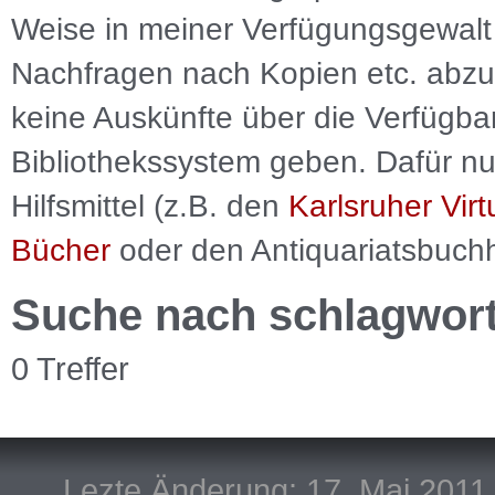
Weise in meiner Verfügungsgewalt 
Nachfragen nach Kopien etc. abzu
keine Auskünfte über die Verfügbar
Bibliothekssystem geben. Dafür nut
Hilfsmittel (z.B. den
Karlsruher Virt
Bücher
oder den Antiquariatsbuch
Suche nach schlagwor
0 Treffer
Lezte Änderung: 17. Mai 2011