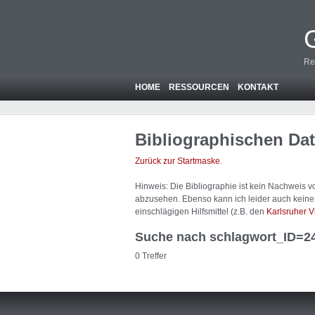
Re
HOME
RESSOURCEN
KONTAKT
Bibliographischen Da
Zurück zur Startmaske
.
Hinweis: Die Bibliographie ist
kein
Nachweis von
abzusehen. Ebenso kann ich leider auch keine A
einschlägigen Hilfsmittel (z.B. den
Karlsruher V
Suche nach schlagwort_ID=2
0 Treffer