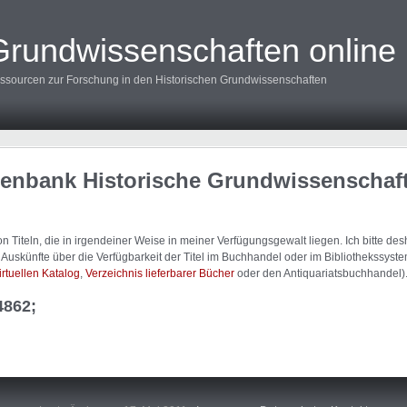
Grundwissenschaften online
ssourcen zur Forschung in den Historischen Grundwissenschaften
tenbank Historische Grundwissenschaf
 Titeln, die in irgendeiner Weise in meiner Verfügungsgewalt liegen. Ich bitte d
uskünfte über die Verfügbarkeit der Titel im Buchhandel oder im Bibliothekssystem
irtuellen Katalog
,
Verzeichnis lieferbarer Bücher
oder den Antiquariatsbuchhandel)
4862;