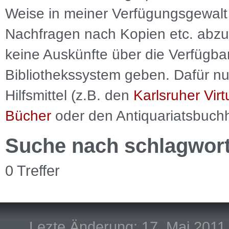
Weise in meiner Verfügungsgewalt 
Nachfragen nach Kopien etc. abzu
keine Auskünfte über die Verfügbar
Bibliothekssystem geben. Dafür nut
Hilfsmittel (z.B. den
Karlsruher Virt
Bücher
oder den Antiquariatsbuch
Suche nach schlagwor
0 Treffer
Lezte Änderung: 17. Mai 2011