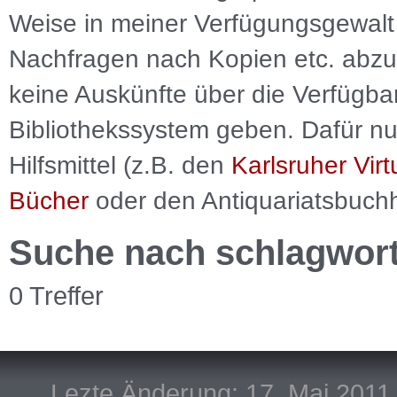
Weise in meiner Verfügungsgewalt 
Nachfragen nach Kopien etc. abzu
keine Auskünfte über die Verfügbar
Bibliothekssystem geben. Dafür nut
Hilfsmittel (z.B. den
Karlsruher Virt
Bücher
oder den Antiquariatsbuch
Suche nach schlagwor
0 Treffer
Lezte Änderung: 17. Mai 2011