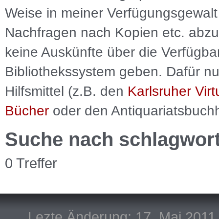
Weise in meiner Verfügungsgewalt 
Nachfragen nach Kopien etc. abzu
keine Auskünfte über die Verfügbar
Bibliothekssystem geben. Dafür nut
Hilfsmittel (z.B. den
Karlsruher Virt
Bücher
oder den Antiquariatsbuch
Suche nach schlagwor
0 Treffer
Lezte Änderung: 17. Mai 2011