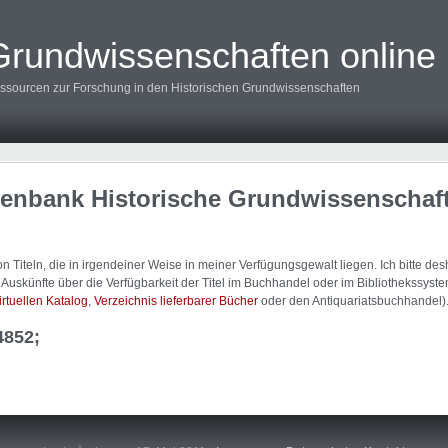
Grundwissenschaften online
ssourcen zur Forschung in den Historischen Grundwissenschaften
tenbank Historische Grundwissenschaf
 Titeln, die in irgendeiner Weise in meiner Verfügungsgewalt liegen. Ich bitte d
uskünfte über die Verfügbarkeit der Titel im Buchhandel oder im Bibliothekssystem
irtuellen Katalog
,
Verzeichnis lieferbarer Bücher
oder den Antiquariatsbuchhandel)
4852;