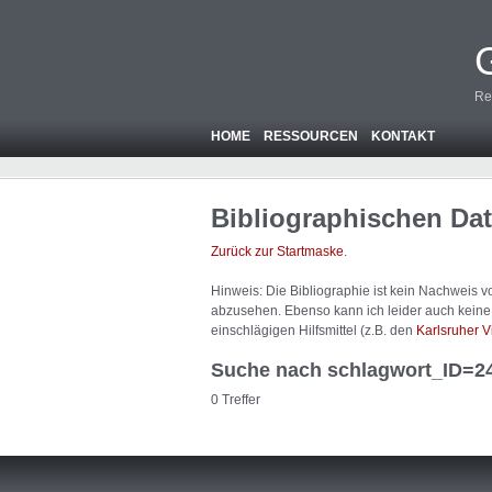
Re
HOME
RESSOURCEN
KONTAKT
Bibliographischen Da
Zurück zur Startmaske
.
Hinweis: Die Bibliographie ist
kein
Nachweis von
abzusehen. Ebenso kann ich leider auch keine A
einschlägigen Hilfsmittel (z.B. den
Karlsruher V
Suche nach schlagwort_ID=2
0 Treffer