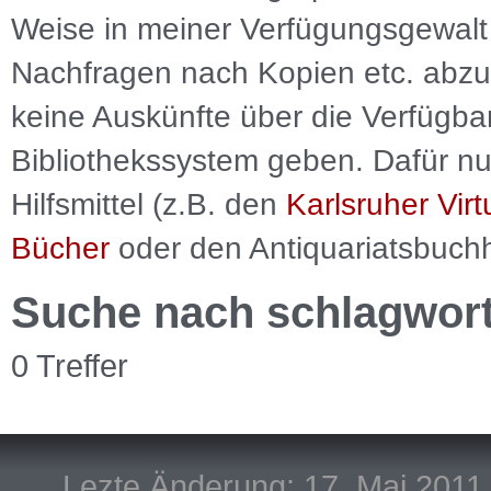
Weise in meiner Verfügungsgewalt 
Nachfragen nach Kopien etc. abzu
keine Auskünfte über die Verfügbar
Bibliothekssystem geben. Dafür nut
Hilfsmittel (z.B. den
Karlsruher Virt
Bücher
oder den Antiquariatsbuch
Suche nach schlagwor
0 Treffer
Lezte Änderung: 17. Mai 2011