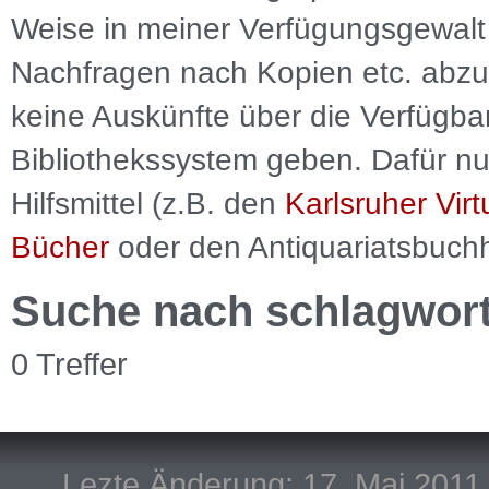
Weise in meiner Verfügungsgewalt 
Nachfragen nach Kopien etc. abzu
keine Auskünfte über die Verfügbar
Bibliothekssystem geben. Dafür nut
Hilfsmittel (z.B. den
Karlsruher Virt
Bücher
oder den Antiquariatsbuch
Suche nach schlagwor
0 Treffer
Lezte Änderung: 17. Mai 2011